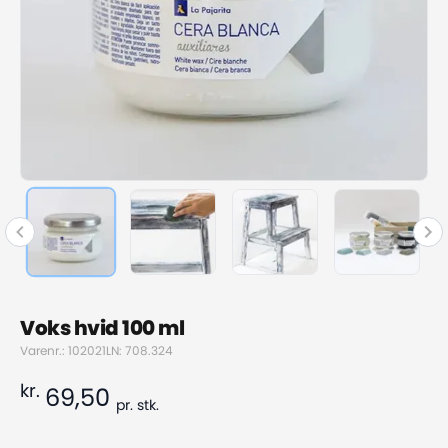
Voks hvid 100 ml
Varenr.: 102021
LN: 708.324
kr.
69,50
pr.
stk.