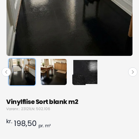
Vinylflise Sort blank m2
Varenr.: 23121
LN: 502.106
kr.
198,50
pr.
m²