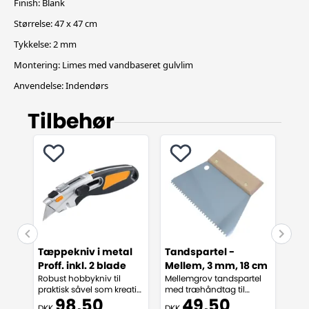
Finish: Blank
Størrelse: 47 x 47 cm
Tykkelse: 2 mm
Montering: Limes med vandbaseret gulvlim
Anvendelse: Indendørs
Tilbehør
Tæppekniv i metal
Tandspartel -
Dan
Proff. inkl. 2 blade
Mellem, 3 mm, 18 cm
Væg
Robust hobbykniv til
Mellemgrov tandspartel
Dan
praktisk såvel som kreativ
med træhåndtag til
Expr
brug.
opsætning af fliser.
vand
98,50
49,50
DKK
DKK
DKK