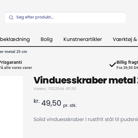
beklædning
Bolig
Kunstnerartikler
Værktøj &
er metal 25 cm
Prisgaranti
Billig frag
På alle vores varer
Fra 39,50 D
Vinduesskraber metal
Varenr.: 113225
LN: 411.101
kr.
49,50
pr.
stk.
Solid vinduesskraber i rustfrit stål til pudsn