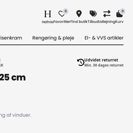
0
0
Favoritter
Find butik
Tilbud
Udlejning
Kurv
Hafnia
 isenkram
Rengøring & pleje
El- & VVS artikler
t
Udvidet returret
KK
Min. 30 dages returret
 25 cm
ing af vinduer.