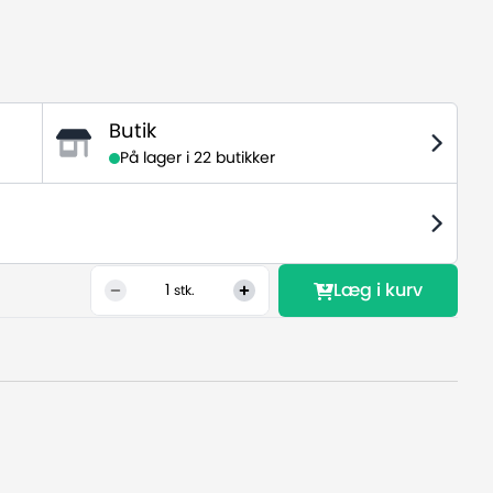
Butik
På lager i
22 butikker
Læg i kurv
1
stk.