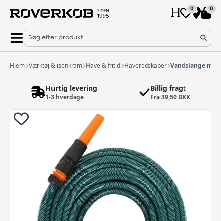
0
0
Søg efter produkt
Hjem
Værktøj & isenkram
Have & fritid
Haveredskaber
Vandslange med 5
Hurtig levering
Billig fragt
1-3 hverdage
Fra 39,50 DKK