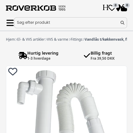
0
0
Søg efter produkt
Hjem
El- & VVS artikler
VVS & varme
Fittings
Vandlås t/køkkenvask, flek
Hurtig levering
Billig fragt
1-3 hverdage
Fra 39,50 DKK