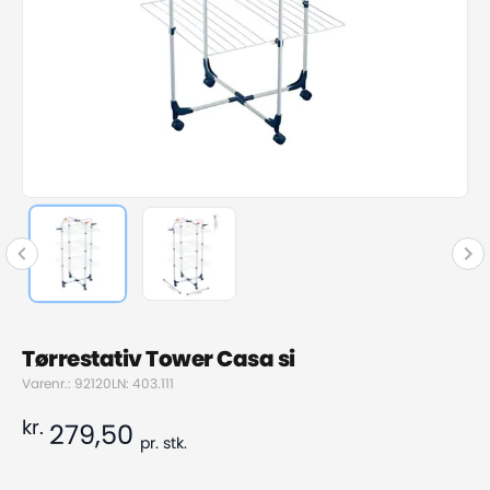
Tørrestativ Tower Casa si
Varenr.: 92120
LN: 403.111
kr.
279,50
pr.
stk.