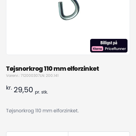
Tøjsnorkrog 110 mm elforzinket
Varenr.: 712000307
LN: 200.141
kr.
29,50
pr.
stk.
Tøjsnorkrog 110 mm elforzinket.