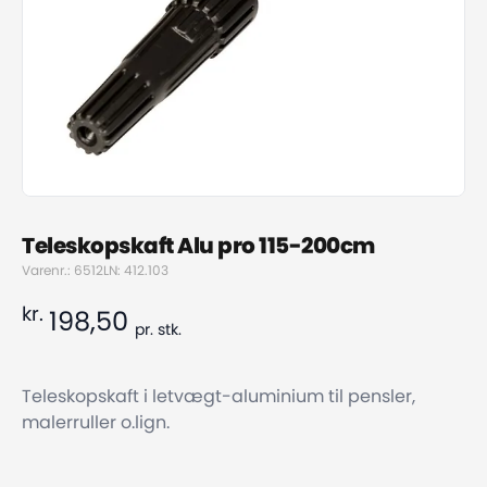
Teleskopskaft Alu pro 115-200cm
Varenr.: 6512
LN: 412.103
kr.
198,50
pr.
stk.
Teleskopskaft i letvægt-aluminium til pensler,
malerruller o.lign.