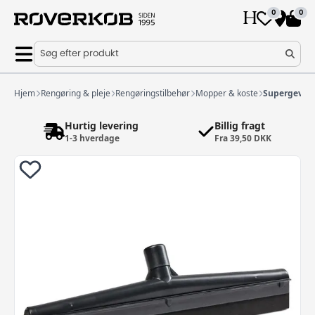
0
0
Søg efter produkt
Hjem
Rengøring & pleje
Rengøringstilbehør
Mopper & koste
Supergevind
Hurtig levering
Billig fragt
1-3 hverdage
Fra 39,50 DKK