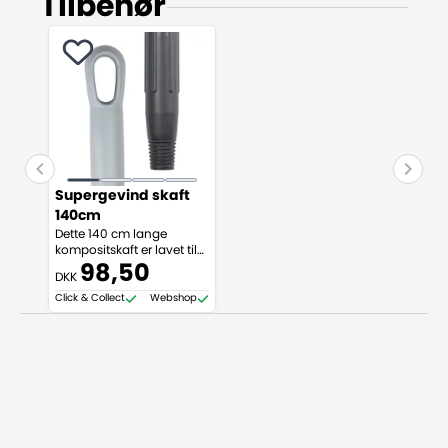
Tilbehør
Supergevind skaft
140cm
Dette 140 cm lange
kompositskaft er lavet til
at give dig en stærk og
98,50
DKK
holdbar løsning til dine
rengøringsopgaver. Med
Click & Collect
Webshop
sit unikke supergevind er
det kompatibelt med alle
redskaber i supergevind-
serien, hvilket sikrer en
sikker og stabil
forbindelse