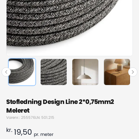
Stofledning Design Line 2*0,75mm2
Meleret
Varenr.: 255576
LN: 501.215
kr.
19,50
pr.
meter