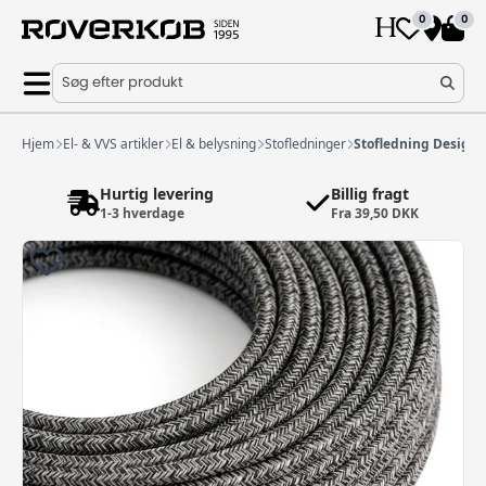
0
0
Søg efter produkt
Hjem
El- & VVS artikler
El & belysning
Stofledninger
Stofledning Design
Hurtig levering
Billig fragt
1-3 hverdage
Fra 39,50 DKK