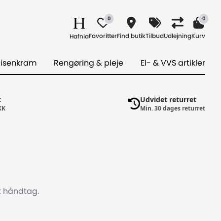
0
0
Favoritter
Find butik
Tilbud
Udlejning
Kurv
Hafnia
 isenkram
Rengøring & pleje
El- & VVS artikler
t
Udvidet returret
KK
Min. 30 dages returret
t håndtag.