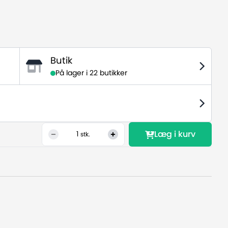
Butik
På lager i
22 butikker
Læg i kurv
1
stk.