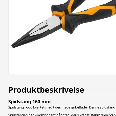
Produktbeskrivelse
Spidstang 160 mm
Spidstang i god kvalitet med tværriflede gribeflader. Denne spidstang 
Spidstangen har 2-komponent håndtag, der sikrer et stabilt greb og hø