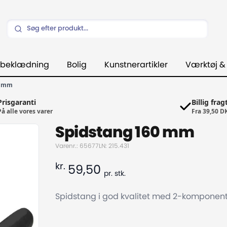
beklædning
Bolig
Kunstnerartikler
Værktøj &
0 mm
Prisgaranti
Billig frag
På alle vores varer
Fra 39,50 D
Spidstang 160 mm
Varenr.: 65677
LN: 215.431
kr.
59,50
pr.
stk.
Spidstang i god kvalitet med 2-komponen