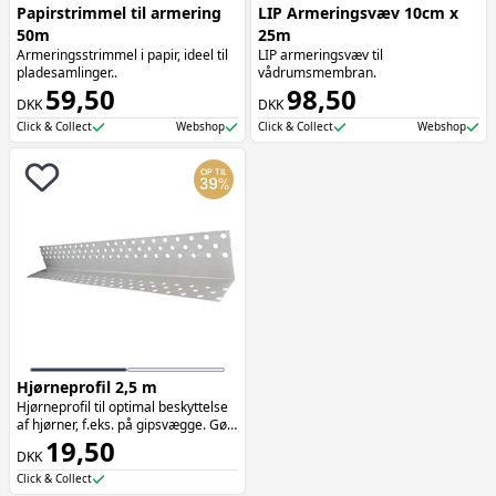
Papirstrimmel til armering
LIP Armeringsvæv 10cm x
50m
25m
Armeringsstrimmel i papir, ideel til
LIP armeringsvæv til
pladesamlinger..
vådrumsmembran.
59,50
98,50
DKK
DKK
Click & Collect
Webshop
Click & Collect
Webshop
OP TIL
39
%
Hjørneprofil 2,5 m
Hjørneprofil til optimal beskyttelse
af hjørner, f.eks. på gipsvægge. Gør
hjørnet mindre udsat for slag og
19,50
DKK
stød.
Click & Collect