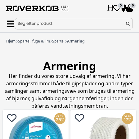
0
0
Søg efter produkt
Hjem
Spartel, fuge & lim
Spartel
Armering
Armering
Her finder du vores store udvalg af armering. Vi har
armeringsstrimmel både til gipsplader og andre typer
samlinger samt armeringsvæv som bruges til armering
af hjørner, gulvafløb og rørgennemføringer, inden der
påføres vandtætningsmembran.
OP TIL
OP TIL
25
%
17
%