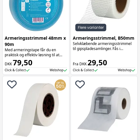
Flere varianter
Armeringsstrimmel 48mm x
Armeringsstrimmel, B50mm
Selvklæbende armeringsstrimmel
90m
til gipspladesamlinger. Fås i
Med armeringstape får du en
forskellige længder.
praktisk og effektiv løsning til at
forstærke samlinger mellem plader,
79,50
29,50
DKK
Fra DKK
så du opnår et flot og holdbart
resultat. Armeringstapen er
Click & Collect
Webshop
Click & Collect
Webshop
udviklet til brug ved spartelarbejde
på blandt andet gipsplader og
OP TIL
gasbeton.
50
%