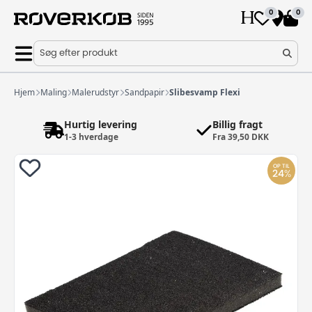
0
0
Søg efter produkt
Hjem
Maling
Malerudstyr
Sandpapir
Slibesvamp Flexi
Hurtig levering
Billig fragt
1-3 hverdage
Fra 39,50 DKK
OP TIL
24
%