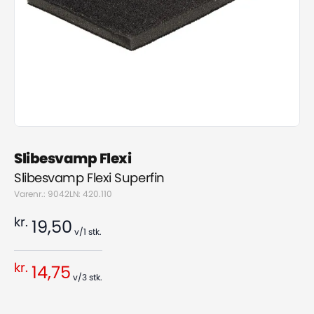
Slibesvamp Flexi
Slibesvamp Flexi Superfin
Varenr.: 9042
LN: 420.110
kr.
19,50
v/1
stk.
kr.
14,75
v/3
stk.