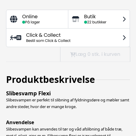
Online
Butik
På lager
22 butikker
Click & Collect
Bestil som Click & Collect
Læg 0
stk.
i kurven
Produktbeskrivelse
Slibesvamp Flexi
Slibesvampen er perfekt til slibning af fyldningsdøre og møbler samt
andre steder, hvor der er mange kroge.
Anvendelse
Slibesvampen kan anvendes til tør og våd afslibning af både træ,
metal, plast, gips m.m. Slibesvamp flexi er især velegnet til