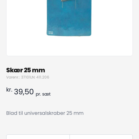
Skær 25 mm
Varenr.: 37101
LN: 411.206
kr.
39,50
pr.
sæt
Blad til universalskraber 25 mm