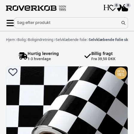
0
0
Søg efter produkt
Hjem
Bolig
Boligindretning
Selvklæbende folie
Selvklæbende folie skak
Hurtig levering
Billig fragt
1-3 hverdage
Fra 39,50 DKK
OP TIL
16
%