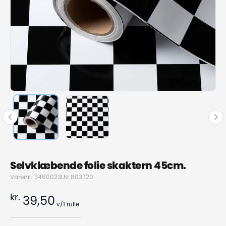
Selvklæbende folie skaktern 45cm.
Varenr.: 3460023
LN: 803.120
kr.
39,50
v/1
rulle