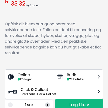
kr.
33,32
v/3
ruller
Opfrisk dit hjem hurtigt og nemt med
selvklæbende folie. Folien er ideel til renovering og
fornyelse af skabe, hylder, skuffer, vægge, glas og
andre glatte overflader. Med den praktiske
selvklæbende bagside kan du hurtigt skabe et flot
resultat.
Online
Butik
På lager
22 butikker
Click & Collect
Bestil som Click & Collect
Læg i kurv
1
rulle