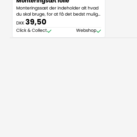
Monteringsæt folie
Monteringssæt der indeholder alt hvad
du skal bruge, for at få det bedst mulige
resultat når du skal sætte selvklæbende
39,50
DKK
folie og lignende op. Med dette
Click & Collect
Webshop
monteringssæt sikrer du dig skarpe
kanter, og en folie uden luftbobler.