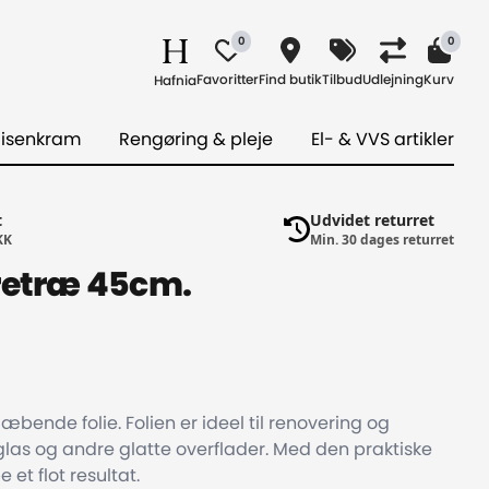
0
0
Favoritter
Find butik
Tilbud
Udlejning
Kurv
Hafnia
 isenkram
Rengøring & pleje
El- & VVS artikler
t
Udvidet returret
KK
Min. 30 dages returret
rretræ 45cm.
æbende folie. Folien er ideel til renovering og
 glas og andre glatte overflader. Med den praktiske
et flot resultat.