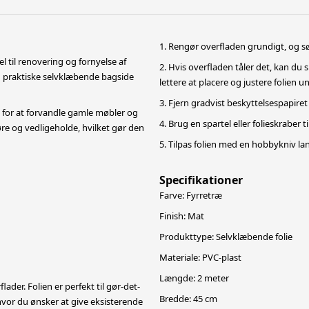
1. Rengør overfladen grundigt, og sørg
l til renovering og fornyelse af
2. Hvis overfladen tåler det, kan du
en praktiske selvklæbende bagside
lettere at placere og justere folien 
3. Fjern gradvist beskyttelsespapiret
 for at forvandle gamle møbler og
4. Brug en spartel eller folieskraber ti
øre og vedligeholde, hvilket gør den
5. Tilpas folien med en hobbykniv lan
Specifikationer
Farve: Fyrretræ
Finish: Mat
Produkttype: Selvklæbende folie
Materiale: PVC-plast
Længde: 2 meter
ader. Folien er perfekt til gør-det-
Bredde: 45 cm
 hvor du ønsker at give eksisterende