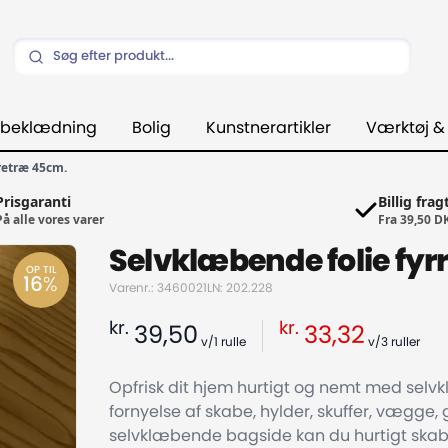
beklædning
Bolig
Kunstnerartikler
Værktøj &
retræ 45cm.
Prisgaranti
Billig frag
På alle vores varer
Fra 39,50 D
Selvklæbende folie fy
OP TIL
16
%
Varenr.: 3460021
LN: 202.228
kr.
kr.
39,50
33,32
v/1
rulle
v/3
ruller
Opfrisk dit hjem hurtigt og nemt med selvkl
fornyelse af skabe, hylder, skuffer, vægge,
selvklæbende bagside kan du hurtigt skabe 