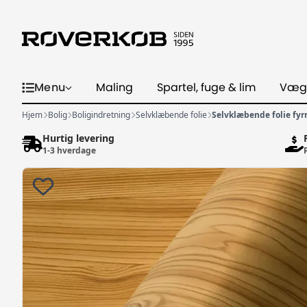
Menu
Maling
Spartel, fuge & lim
Væg
Hjem
Bolig
Boligindretning
Selvklæbende folie
Selvklæbende folie fyr
Hurtig levering
1-3 hverdage