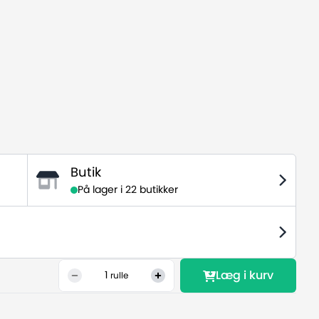
Butik
På lager i
22 butikker
Læg i kurv
1
rulle