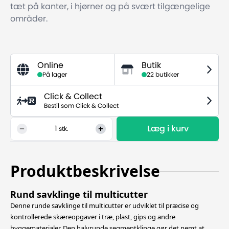
tæt på kanter, i hjørner og på svært tilgængelige
områder.
Online
Butik
På lager
22 butikker
Click & Collect
Bestil som Click & Collect
Læg i kurv
1
stk.
Produktbeskrivelse
Rund savklinge til multicutter
Denne runde savklinge til multicutter er udviklet til præcise og
kontrollerede skæreopgaver i træ, plast, gips og andre
byggematerialer. Den halvrunde segmentklinge gør det nemt at