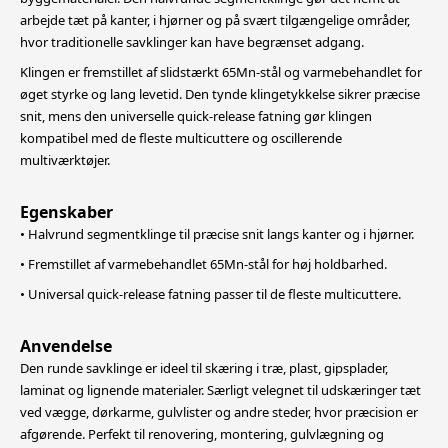
arbejde tæt på kanter, i hjørner og på
svært tilgængelige områder,
hvor traditionelle savklinger kan have begrænset adgang.
Klingen er fremstillet af slidstærkt 65Mn-stål og varmebehandlet for
øget styrke og lang levetid. Den tynde klingetykkelse sikrer præcise
snit, mens den universelle quick-release fatning gør klingen
kompatibel med de fleste multicuttere
og oscillerende
multiværktøjer.
Egenskaber
• Halvrund segmentklinge til præcise snit langs kanter og i hjørner.
• Fremstillet af varmebehandlet 65Mn-stål for høj holdbarhed.
• Universal quick-release fatning passer til de fleste multicuttere.
Anvendelse
Den runde savklinge er ideel til skæring i træ, plast, gipsplader,
laminat og lignende materialer. Særligt velegnet til udskæringer tæt
ved vægge, dørkarme, gulvlister og andre steder, hvor præcision er
afgørende. Perfekt til
renovering, montering, gulvlægning og