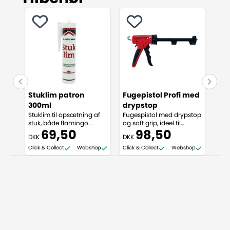
Stuklim patron
Fugepistol Profi med
300ml
drypstop
Stuklim til opsætning af
Fugespistol med drypstop
stuk, både flamingo
og soft grip, ideel til
(polystyren) og PU
påføring af fugemasse.
69,50
98,50
DKK
DKK
(polyurethan)
Click & Collect
Webshop
Click & Collect
Webshop