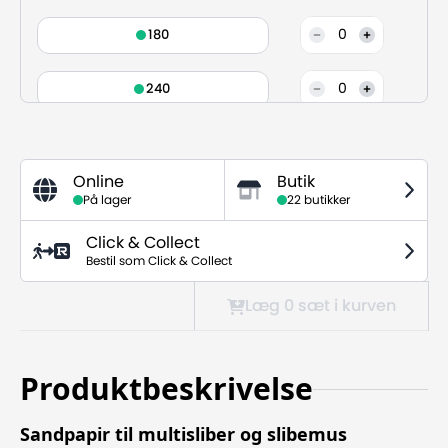
0
180
0
240
Online
Butik
På lager
22 butikker
Click & Collect
Bestil som Click & Collect
Læg 0
sæt
i kurven
Produktbeskrivelse
Sandpapir til multisliber og slibemus