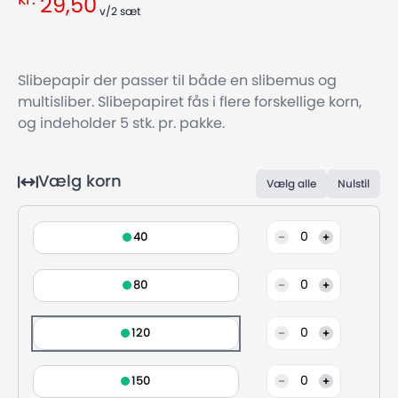
kr.
29,50
v/2
sæt
Slibepapir der passer til både en slibemus og
multisliber. Slibepapiret fås i flere forskellige korn,
og indeholder 5 stk. pr. pakke.
Vælg korn
Vælg alle
Nulstil
0
40
0
80
0
120
0
150