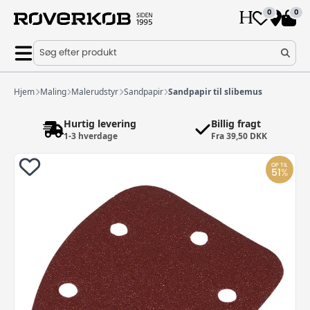
0
0
Søg efter produkt
Hjem
Maling
Malerudstyr
Sandpapir
Sandpapir til slibemus
Hurtig levering
Billig fragt
1-3 hverdage
Fra 39,50 DKK
OP TIL
51
%