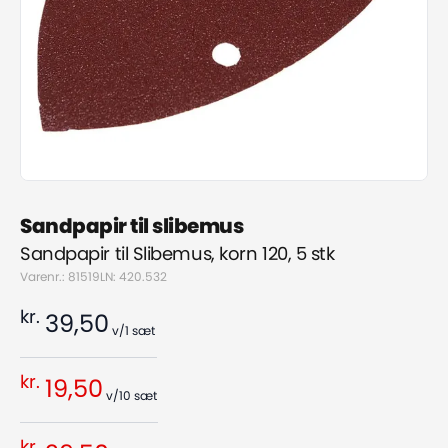
Sandpapir til slibemus
Sandpapir til Slibemus, korn 120, 5 stk
Varenr.: 81519
LN: 420.532
kr.
39,50
v/1
sæt
kr.
19,50
v/10
sæt