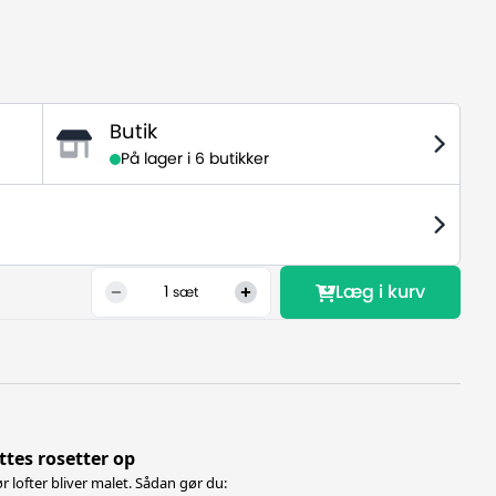
Butik
På lager i
6 butikker
Læg i kurv
1
sæt
tes rosetter op
ør lofter bliver malet. Sådan gør du: