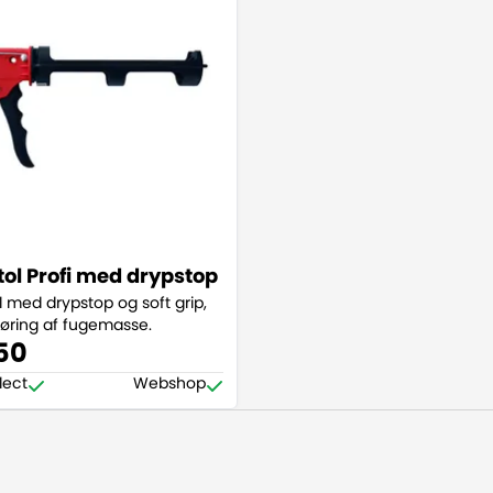
tol Profi med drypstop
l med drypstop og soft grip,
åføring af fugemasse.
50
lect
Webshop