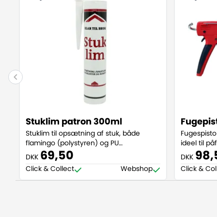
Stuklim patron 300ml
Fugepis
Stuklim til opsætning af stuk, både
Fugespisto
flamingo (polystyren) og PU
ideel til p
(polyurethan)
69,50
98,
DKK
DKK
Click & Collect
Webshop
Click & Col