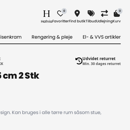
0
0
Favoritter
Find butik
Tilbud
Udlejning
Kurv
Hafnia
 isenkram
Rengøring & pleje
El- & VVS artikler
t
Udvidet returret
KK
Min. 30 dages returret
5 cm 2 Stk
esign. Kan bruges i alle tørre rum såsom stue,