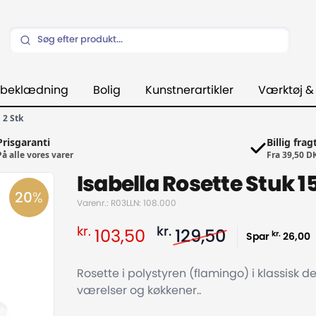
beklædning
Bolig
Kunstnerartikler
Værktøj &
 2 Stk
Prisgaranti
Billig frag
På alle vores varer
Fra 39,50 D
Isabella Rosette Stuk 1
20
%
Varenr.: R03L
LN: 108.000
kr.
kr.
103,50
129,50
kr.
Spar
26,00
Rosette i polystyren (flamingo) i klassisk d
værelser og køkkener..