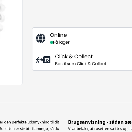
Online
På lager
Click & Collect
Bestil som Click & Collect
Brugsanvisning - sådan sæt
 er den perfekte udsmykning til dit
 Rosetten er støbt i flamingo,
så du
Vi anbefaler, at rosetten sættes op, f