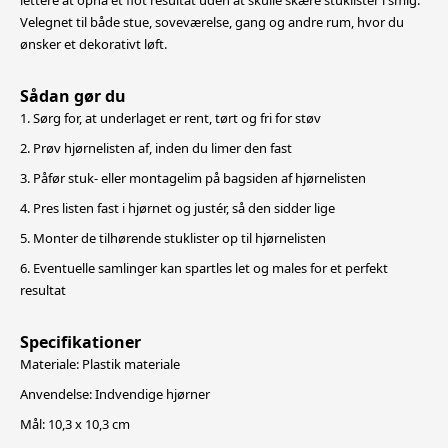
lettere at opnå et flot resultat uden at skulle skære stuklister i smig.
Velegnet til både stue, soveværelse, gang
og andre rum, hvor du
ønsker et dekorativt løft.
Sådan gør du
1. Sørg for, at underlaget er rent, tørt og fri for støv
2. Prøv hjørnelisten af, inden du limer den fast
3. Påfør stuk- eller montagelim på bagsiden af hjørnelisten
4. Pres listen fast i hjørnet og justér, så den sidder lige
5. Monter de tilhørende stuklister op til hjørnelisten
6. Eventuelle samlinger kan spartles let og males for et perfekt
resultat
Specifikationer
Materiale: Plastik materiale
Anvendelse: Indvendige hjørner
Mål: 10,3 x 10,3 cm