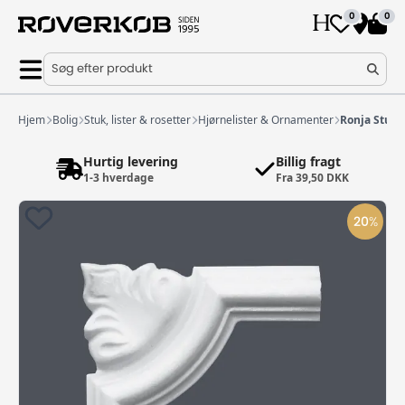
0
0
Søg efter produkt
Hjem
Bolig
Stuk, lister & rosetter
Hjørnelister & Ornamenter
Ronja Stuk 
Hurtig levering
Billig fragt
1-3 hverdage
Fra 39,50 DKK
20
%