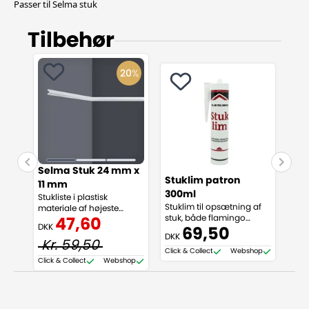
Passer til Selma stuk
Tilbehør
20
%
Selma Stuk 24 mm x
Stuklim patron
Fug
11 mm
300ml
dr
Stukliste i plastisk
Stuklim til opsætning af
Fug
materiale af højeste
stuk, både flamingo
og so
kvalitet. Stuklisterne er
47,60
DKK
(polystyren) og PU
påf
enkle at sætte op og kan
69,50
DKK
DKK
(polyurethan)
anvendes i alle tørre rum i
Kr. 59,50
Click & Collect
Webshop
Click
boligen (såsom stuer,
Click & Collect
Webshop
værelser og køkkener).