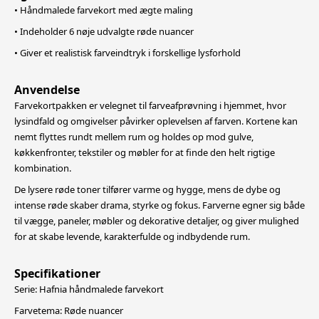
• Håndmalede farvekort med ægte maling
• Indeholder 6 nøje udvalgte røde nuancer
• Giver et realistisk farveindtryk i forskellige lysforhold
Anvendelse
Farvekortpakken er velegnet til farveafprøvning i hjemmet, hvor
lysindfald og omgivelser påvirker oplevelsen af farven. Kortene kan
nemt flyttes rundt mellem rum og holdes op mod gulve,
køkkenfronter, tekstiler og møbler for at finde den
helt rigtige
kombination.
De lysere røde toner tilfører varme og hygge, mens de dybe og
intense røde skaber drama, styrke og fokus. Farverne egner sig både
til vægge, paneler, møbler og dekorative detaljer, og giver mulighed
for at skabe levende, karakterfulde og
indbydende rum.
Specifikationer
Serie: Hafnia håndmalede farvekort
Farvetema: Røde nuancer