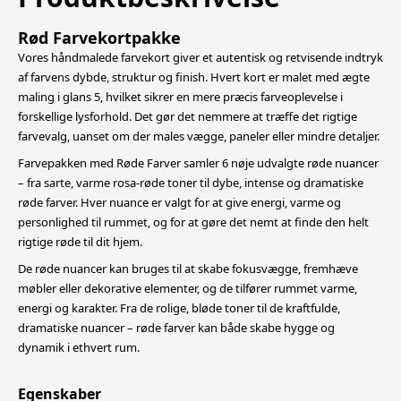
Rød Farvekortpakke
Vores håndmalede farvekort giver et autentisk og retvisende indtryk
af farvens dybde, struktur og finish. Hvert kort er malet med ægte
maling i glans 5, hvilket sikrer en mere præcis farveoplevelse i
forskellige lysforhold.
Det gør det nemmere at træffe det rigtige
farvevalg, uanset om der males vægge, paneler eller mindre detaljer.
Farvepakken med Røde Farver samler 6 nøje udvalgte røde nuancer
– fra sarte, varme rosa-røde toner til dybe, intense og dramatiske
røde farver. Hver nuance er valgt for at give energi, varme og
personlighed til rummet, og for at gøre det
nemt at finde den helt
rigtige røde til dit hjem.
De røde nuancer kan bruges til at skabe fokusvægge, fremhæve
møbler eller dekorative elementer, og de tilfører rummet varme,
energi og karakter. Fra de rolige, bløde toner til de kraftfulde,
dramatiske nuancer – røde farver kan både skabe
hygge og
dynamik i ethvert rum.
Egenskaber