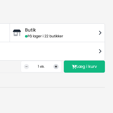
Butik
På lager i
22 butikker
Læg i kurv
1
stk.