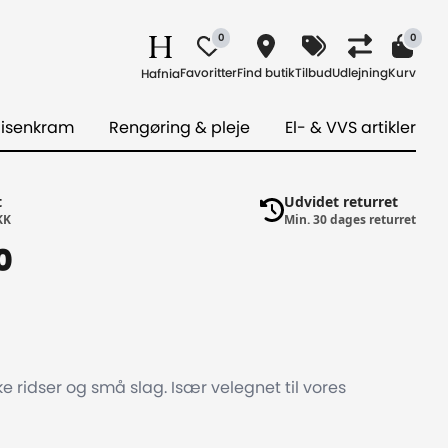
0
0
Favoritter
Find butik
Tilbud
Udlejning
Kurv
Hafnia
 isenkram
Rengøring & pleje
El- & VVS artikler
t
Udvidet returret
KK
Min. 30 dages returret
0
 ridser og små slag. Især velegnet til vores