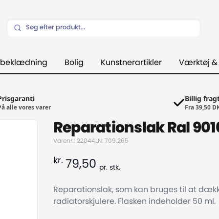
beklædning
Bolig
Kunstnerartikler
Værktøj &
Prisgaranti
Billig frag
På alle vores varer
Fra 39,50 D
Reparationslak Ral 901
Varenr.: 22044
LN: 709.265
kr.
79,50
pr.
stk.
Reparationslak, som kan bruges til at dække
radiatorskjulere. Flasken indeholder 50 ml.