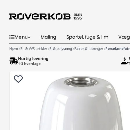
Menu
Maling
Spartel, fuge & lim
Væg
Hjem
El- & VVS artikler
El & belysning
Pærer & fatninger
Porcelænsfatn
Hurtig levering
1-3 hverdage