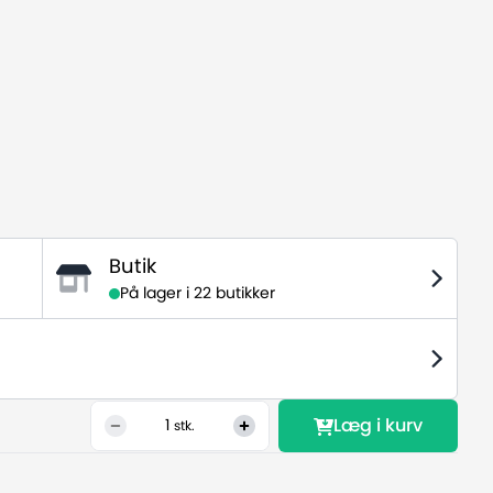
Butik
På lager i
22 butikker
Læg i kurv
1
stk.