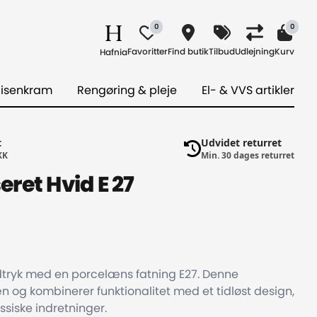
0
0
Favoritter
Find butik
Tilbud
Udlejning
Kurv
Hafnia
 isenkram
Rengøring & pleje
El- & VVS artikler
t
Udvidet returret
KK
Min. 30 dages returret
ret Hvid E 27
 udtryk med en porcelæns fatning E27. Denne
n og kombinerer funktionalitet med et tidløst design,
ssiske indretninger.