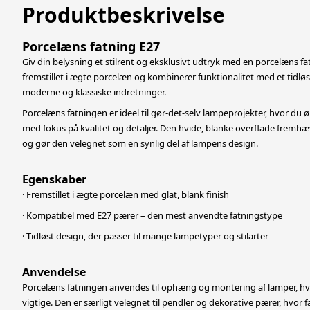
Produktbeskrivelse
Porcelæns fatning E27
Giv din belysning et stilrent og eksklusivt udtryk med en porcelæns f
fremstillet i ægte porcelæn og kombinerer funktionalitet med et tidløst
moderne og klassiske indretninger.
Porcelæns fatningen er ideel til gør-det-selv lampeprojekter, hvor du 
med fokus på kvalitet og detaljer. Den hvide, blanke overflade fremhæ
og gør den velegnet som en synlig
del af lampens design.
Egenskaber
· Fremstillet i ægte porcelæn med glat, blank finish
· Kompatibel med E27 pærer – den mest anvendte fatningstype
· Tidløst design, der passer til mange lampetyper og stilarter
Anvendelse
Porcelæns fatningen anvendes til ophæng og montering af lamper, hv
vigtige. Den er særligt velegnet til pendler og dekorative pærer, hvor f