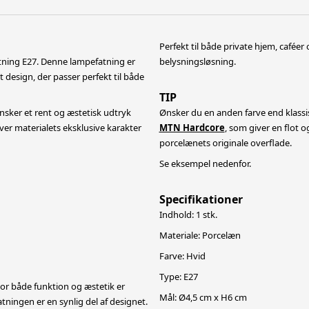
Perfekt til både private hjem, caféer
atning E27. Denne lampefatning er
belysningsløsning.
 design, der passer perfekt til både
TIP
ønsker et rent og æstetisk udtryk
Ønsker du en anden farve end klassi
ver materialets eksklusive karakter
MTN Hardcore
, som giver en flot 
porcelænets originale overflade.
Se eksempel nedenfor.
Specifikationer
Indhold: 1 stk.
Materiale: Porcelæn
Farve: Hvid
Type: E27
or både funktion og æstetik er
Mål: Ø4,5 cm x H6 cm
atningen er en synlig del af designet.