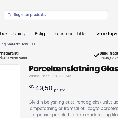
beklædning
Bolig
Kunstnerartikler
Værktøj &
ing Glaseret Hvid E 27
Prisgaranti
Billig frag
På alle vores varer
Fra 39,50 D
Porcelænsfatning Glase
Varenr.: 255583
LN: 708.332
kr.
49,50
pr.
stk.
Giv din belysning et stilrent og eksklusivt
lampefatning er fremstillet i ægte porcelæ
der passer perfekt til både moderne og kla