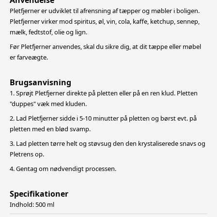
Anvendelse
Pletfjerner er udviklet til afrensning af tæpper og møbler i boligen.
Pletfjerner virker mod spiritus, øl, vin, cola, kaffe, ketchup, sennep,
mælk, fedtstof, olie og lign.
Før Pletfjerner anvendes, skal du sikre dig, at dit tæppe eller møbel
er farveægte.
Brugsanvisning
1. Sprøjt Pletfjerner direkte på pletten eller på en ren klud. Pletten
"duppes" væk med kluden.
2. Lad Pletfjerner sidde i 5-10 minutter på pletten og børst evt. på
pletten med en blød svamp.
3. Lad pletten tørre helt og støvsug den den krystaliserede snavs og
Pletrens op.
4. Gentag om nødvendigt processen.
Specifikationer
Indhold: 500 ml