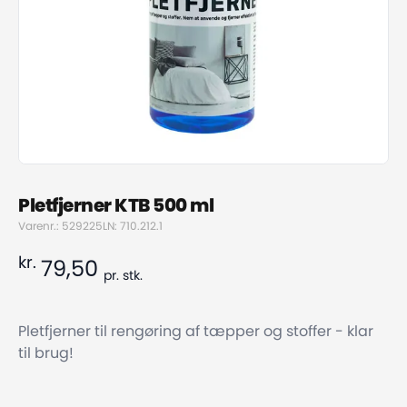
Pletfjerner KTB 500 ml
Varenr.: 529225
LN: 710.212.1
kr.
79,50
pr.
stk.
Pletfjerner til rengøring af tæpper og stoffer - klar
til brug!