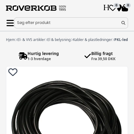
0
0
Søg efter produkt
Hjem
El- & VVS artikler
El & belysning
Kabler & plastledninger
PKL-ledning
Hurtig levering
Billig fragt
1-3 hverdage
Fra 39,50 DKK