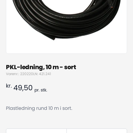
PKL-ledning, 10 m - sort
Varenr.: 220220
LN: 421.241
kr.
49,50
pr.
stk.
Plastledning rund 10 m i sort.