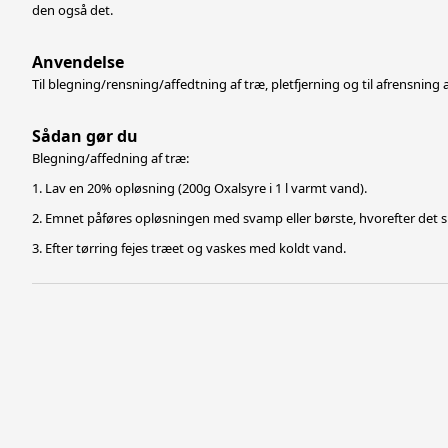
den også det.
Anvendelse
Til blegning/rensning/affedtning af træ, pletfjerning og til afrensning
Sådan gør du
Blegning/affedning af træ:
1. Lav en 20% opløsning (200g Oxalsyre i 1 l varmt vand).
2. Emnet påføres opløsningen med svamp eller børste, hvorefter det sk
3. Efter tørring fejes træet og vaskes med koldt vand.