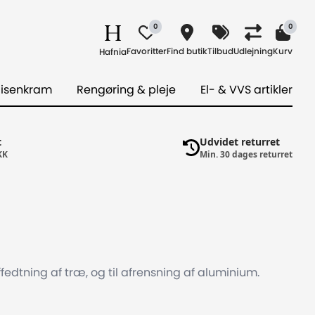
0
0
Favoritter
Find butik
Tilbud
Udlejning
Kurv
Hafnia
 isenkram
Rengøring & pleje
El- & VVS artikler
t
Udvidet returret
KK
Min. 30 dages returret
fedtning af træ, og til afrensning af aluminium.