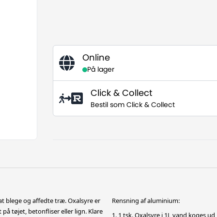
Online
På lager
Click & Collect
Bestil som Click & Collect
at blege og affedte træ. Oxalsyre er
Rensning af aluminium:
å tøjet, betonfliser eller lign. Klare
1. 1 tsk. Oxalsyre i 1L vand koges ud