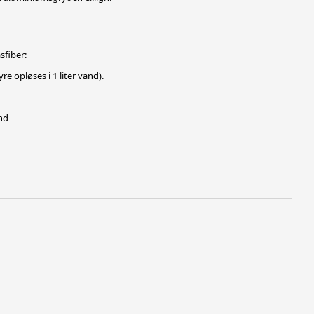
sfiber:
e opløses i 1 liter vand).
nd