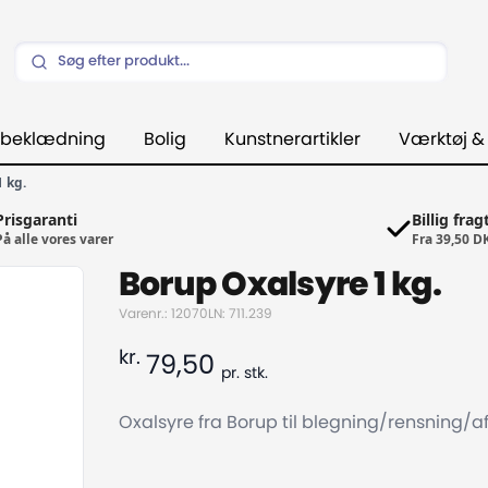
beklædning
Bolig
Kunstnerartikler
Værktøj &
 kg.
Prisgaranti
Billig frag
På alle vores varer
Fra 39,50 D
Borup Oxalsyre 1 kg.
Varenr.: 12070
LN: 711.239
kr.
79,50
pr.
stk.
Oxalsyre fra Borup til blegning/rensning/af