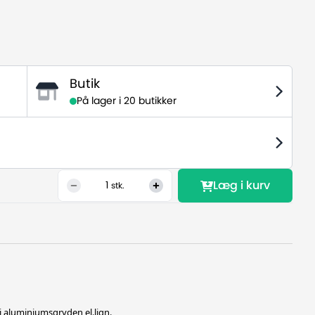
Butik
På lager i
20 butikker
Læg i kurv
1
stk.
 i aluminiumsgryden el.lign.