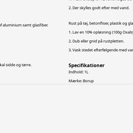
2. Der skylles godt efter med vand.
Rust på tøj, betonfliser, plastik og gla
 af aluminium samt glasfiber.
1. Lav en 10% opløsning (100g Oxalsyr
2. Dub eller gnid på rustpletten.
3. Vask stedet efterfølgende med va
al sidde og tørre.
Specifikationer
Indhold: 1L
Mærke: Borup