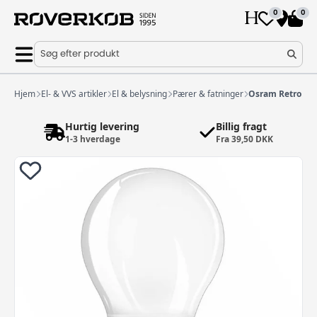
0
0
Søg efter produkt
Hjem
El- & VVS artikler
El & belysning
Pærer & fatninger
Osram Retro LE
Hurtig levering
Billig fragt
1-3 hverdage
Fra 39,50 DKK