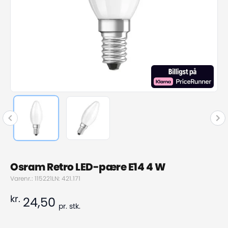
Osram Retro LED-pære E14 4 W
Varenr.: 115221
LN: 421.171
kr.
24,50
pr.
stk.