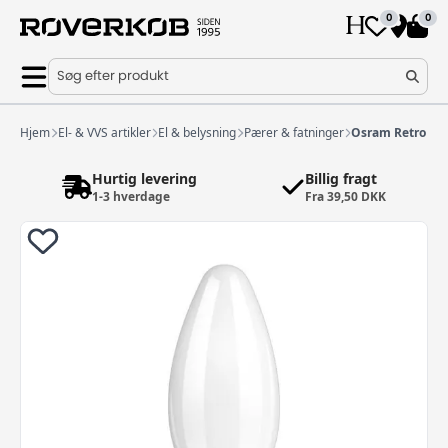
0
0
Søg efter produkt
Hjem
El- & VVS artikler
El & belysning
Pærer & fatninger
Osram Retro LE
Hurtig levering
Billig fragt
1-3 hverdage
Fra 39,50 DKK