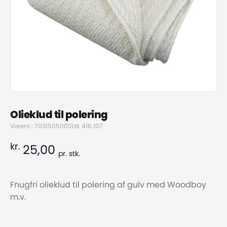
Olieklud til polering
Varenr.: 7031505000
LN: 416.107
kr.
25,00
pr.
stk.
Fnugfri olieklud til polering af gulv med Woodboy
m.v.