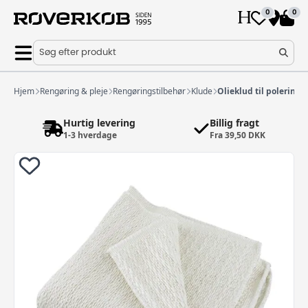
0
0
Søg efter produkt
Hjem
Rengøring & pleje
Rengøringstilbehør
Klude
Olieklud til polering
Hurtig levering
Billig fragt
1-3 hverdage
Fra 39,50 DKK