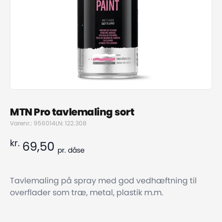
MTN Pro tavlemaling sort
Varenr.: 956014
LN: 122.308
kr.
69,50
pr.
dåse
Tavlemaling på spray med god vedhæftning til
overflader som træ, metal, plastik m.m.