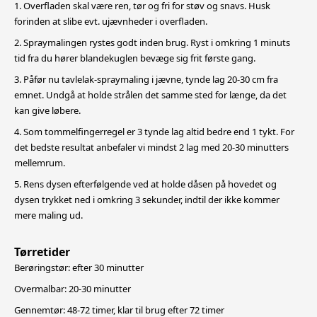
1. Overfladen skal være ren, tør og fri for støv og snavs. Husk
forinden at slibe evt. ujævnheder i overfladen.
2. Spraymalingen rystes godt inden brug. Ryst i omkring 1 minuts
tid fra du hører blandekuglen bevæge sig frit første gang.
3. Påfør nu tavlelak-spraymaling i jævne, tynde lag 20-30 cm fra
emnet. Undgå at holde strålen det samme sted for længe, da det
kan give løbere.
4. Som tommelfingerregel er 3 tynde lag altid bedre end 1 tykt. For
det bedste resultat anbefaler vi mindst 2 lag med 20-30 minutters
mellemrum.
5. Rens dysen efterfølgende ved at holde dåsen på hovedet og
dysen trykket ned i omkring 3 sekunder, indtil der ikke kommer
mere maling ud.
Tørretider
Berøringstør: efter 30 minutter
Overmalbar: 20-30 minutter
Gennemtør: 48-72 timer, klar til brug efter 72 timer