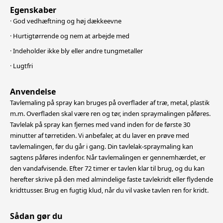
Egenskaber
· God vedhæftning og høj dækkeevne
· Hurtigtørrende og nem at arbejde med
· Indeholder ikke bly eller andre tungmetaller
· Lugtfri
Anvendelse
Tavlemaling på spray kan bruges på overflader af træ, metal, plastik
m.m. Overfladen skal være ren og tør, inden spraymalingen påføres.
Tavlelak på spray kan fjernes med vand inden for de første 30
minutter af tørretiden. Vi anbefaler,
at du laver en prøve med
tavlemalingen, før du går i gang. Din tavlelak-spraymaling kan
sagtens påføres indenfor. Når tavlemalingen er gennemhærdet, er
den vandafvisende. Efter 72 timer er tavlen klar til brug, og du kan
herefter skrive på den med almindelige faste tavlekridt eller flydende
kridttusser. Brug en fugtig klud, når du vil vaske tavlen ren for kridt.
Sådan gør du