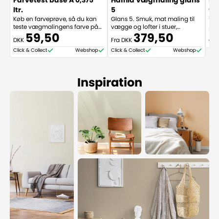
Farvetest base A 0,375
Hafnia Vægmaling glans
Ha
Gla
ltr.
5
stu
Køb en farveprøve, så du kan
Glans 5. Smuk, mat maling til
ent
teste vægmalingens farve på
vægge og lofter i stuer,
Fra
sær
din væg i hjemmet.
værelser m.v. Vægmalingen er
59,50
379,50
DKK
Fra DKK
Ind
Clic
særdeles slidstærk og har
blo
Indeklimamærket samt EU-
Click & Collect
Webshop
Click & Collect
Webshop
GÆL
blomsten. TILBUDSPRISEN
GÆLDER KUN I HVID!
Inspiration