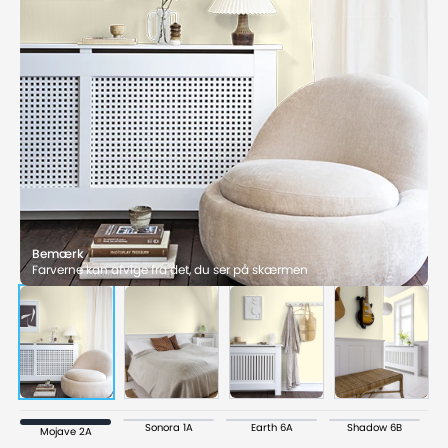
Bemærk
Farverne kan afvige fra det, du ser på skærmen
Sonora 1A
Earth 6A
Shadow 6B
Mojave 2A