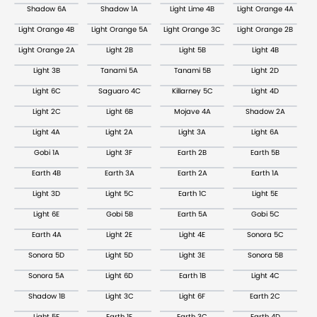
Shadow 6A
Shadow 1A
Light Lime 4B
Light Orange 4A
Light Orange 4B
Light Orange 5A
Light Orange 3C
Light Orange 2B
Light Orange 2A
Light 2B
Light 5B
Light 4B
Light 3B
Tanami 5A
Tanami 5B
Light 2D
Light 6C
Saguaro 4C
Killarney 5C
Light 4D
Light 2C
Light 6B
Mojave 4A
Shadow 2A
Light 4A
Light 2A
Light 3A
Light 6A
Gobi 1A
Light 3F
Earth 2B
Earth 5B
Earth 4B
Earth 3A
Earth 2A
Earth 1A
Light 3D
Light 5C
Earth 1C
Light 5E
Light 6E
Gobi 5B
Earth 5A
Gobi 5C
Earth 4A
Light 2E
Light 4E
Sonora 5C
Sonora 5D
Light 5D
Light 3E
Sonora 5B
Sonora 5A
Light 6D
Earth 1B
Light 4C
Shadow 1B
Light 3C
Light 6F
Earth 2C
Light 5F
Earth 1E
Earth 3C
Earth 4D