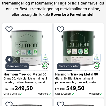
træmalinger og metalmalinger i lige præcis den farve, du
ønsker. Bestil træmalingen og metalmalingen online,
eller besøg din lokale
Røverkøb Farvehandel
.
Flere varianter
Flere varianter
Harmoni Træ- og Metal 50
Harmoni Træ- og Metal 80
Glans 50. Halvblank træmaling til
Glans 80. Blank træmaling til
paneler, møbler, træværk, metal
paneler, møbler, træværk, metal
m.v. Malingen er mærket med både
249,50
m.v. Malingen er mærket med både
549,50
Fra DKK
Fra DKK
EU-blomsten samt
EU-blomsten samt
Indeklimamærket.
Indeklimemærket.
Click & Collect
Webshop
Click & Collect
Webshop