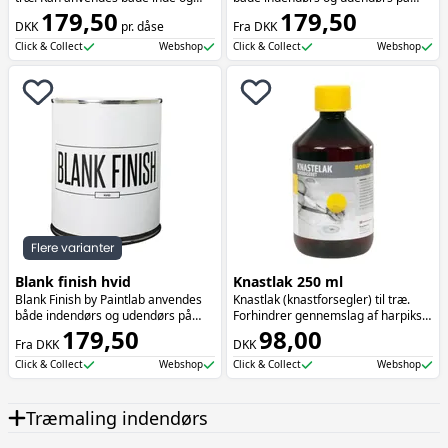
ude. Giver en rustbeskyttet og
179,50
jern og træ. Blank Finish er et
179,50
DKK
pr. dåse
Fra DKK
slidstærk overflade.
slidstærkt 2-i-1-produkt med
rustbeskyttende effekt og høj glans.
Click & Collect
Webshop
Click & Collect
Webshop
Fås i 2 størrelser.
Flere varianter
Blank finish hvid
Knastlak 250 ml
Blank Finish by Paintlab anvendes
Knastlak (knastforsegler) til træ.
både indendørs og udendørs på
Forhindrer gennemslag af harpiks
jern og træ. Blank Finish er et
179,50
fra knaster.
98,00
Fra DKK
DKK
slidstærkt 2-i-1-produkt med
rustbeskyttende effekt og høj glans.
Click & Collect
Webshop
Click & Collect
Webshop
Træmaling indendørs
Træ
maling og metal
maling til vinduer, paneler,