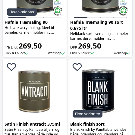
Flere varianter
Hafnia Træmaling 90
Hafnia Træmaling 90 sort
Helblank acrylmaling. Ideel til
0,675 ltr
paneler, karme, møbler m.v.
Helblank sort træmaling til paneler,
Malingen har Indeklimamærket
karme, døre, møbler m.v.
samt EU-blomsten.
269,50
Træmalingen kan også anvendes til
269,50
Fra DKK
DKK
metal og er miljømærket med EU-
Blomsten og Indeklimamærket.
Click & Collect
Webshop
Click & Collect
Webshop
Flere varianter
Satin Finish antracit 375ml
Blank finish sort
Satin Finish by Paintlab til jern og
Blank Finish by Paintlab anvendes
træ. Kan anvendes både inde og
både indendørs og udendørs på