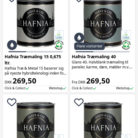
Flere varianter
Hafnia Træmaling 15 0,675
Hafnia Træmaling 40
Glans 40. Halvblank træmaling til
ltr.
paneler, karme, døre, møbler m.v.
Hafnia Træ & Metal 15 baserer sig
Træmalingen kan også anvendes til
på nyeste hybridteknologi inden for
metal og har Indeklimamærket
emaljemalinger, der sikrer en unik
269,50
269,50
samt EU-blomsten.
DKK
Fra DKK
sammenflydning og en konsistens,
som er nem at arbejde med. Dertil
Click & Collect
Webshop
Click & Collect
Webshop
er malingen lugtsvag,
hurtigttørrende og gulner minimalt.