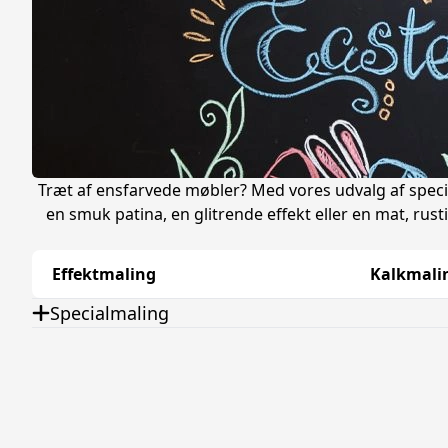
Træt af ensfarvede møbler? Med vores udvalg af specia
en smuk patina, en glitrende effekt eller en mat, rust
Effektmaling
Kalkmali
Specialmaling
Hvorfor vælge specialmaling?
Unikke resultater:
Skab en helt personlig stil og sæt dit eget præ
Mange anvendelsesmuligheder:
Vores specialmalinger kan brug
Nem at bruge:
De fleste af vores specialmalinger er nemme at påf
Høj kvalitet:
Vi tilbyder kun maling af høj kvalitet, der sikrer et hol