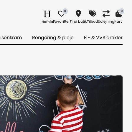
0
0
Favoritter
Find butik
Tilbud
Udlejning
Kurv
Hafnia
 isenkram
Rengøring & pleje
El- & VVS artikler