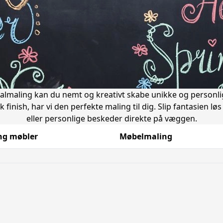
lmaling kan du nemt og kreativt skabe unikke og personlige
ik finish, har vi den perfekte maling til dig. Slip fantasien
eller personlige beskeder direkte på væggen.
ng møbler
Møbelmaling
g på dit hjem.
es på en lang række overflader.
øre, selv for begyndere.
dbart og flot resultat.