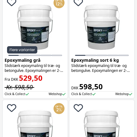
OP TIL
12
%
Flere varianter
Epoxymaling grå
Epoxymaling sort 6 kg
Slidstærk epoxymaling til træ- og
Slidstærk epoxymaling til træ- og
betongulve. Epoxymalingen er 2-
betongulve. Epoxymalingen er 2-
komponent og vandbaseret. Farve:
529,50
komponent og vandbaseret..
Fra DKK
RAL 7035.
598,50
Kr. 598,50
DKK
Click & Collect
Webshop
Click & Collect
Webshop
OP TIL
2
%