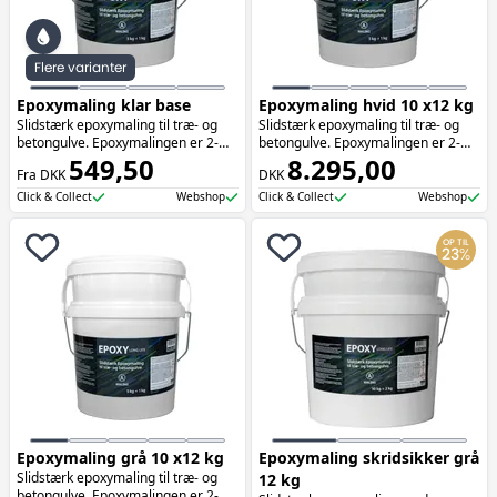
Flere varianter
Epoxymaling klar base
Epoxymaling hvid 10 x12 kg
Slidstærk epoxymaling til træ- og
Slidstærk epoxymaling til træ- og
betongulve. Epoxymalingen er 2-
betongulve. Epoxymalingen er 2-
komponent og vandbaseret. Den
549,50
komponent og vandbaseret. Farve:
8.295,00
Fra DKK
DKK
klare base kan tones i din ønskede
RAL 9010
farve.
Click & Collect
Webshop
Click & Collect
Webshop
OP TIL
23
%
Epoxymaling grå 10 x12 kg
Epoxymaling skridsikker grå
Slidstærk epoxymaling til træ- og
12 kg
betongulve. Epoxymalingen er 2-