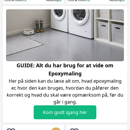
Click & Collect
Webshop
Click & Collect
Webshop
behandlede overflader. Den
trænger effektivt ned i underlaget,
mætter overfladen og skaber et
stærkt fundament.
GUIDE: Alt du har brug for at vide om
Epoxymaling
Her på siden kan du læse alt om, hvad epoxymaling
er, hvor den kan bruges, hvordan du påfører den
korrekt og hvad du skal være opmærksom på, før du
går i gang.
Kom godt igang hér