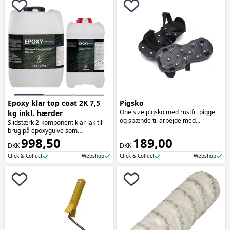
Epoxy klar top coat 2K 7,5
Pigsko
One size pigsko med rustfri pigge
kg inkl. hærder
og spænde til arbejde med
Slidstærk 2-komponent klar lak til
epoxymaling eller flydespartel.
brug på epoxygulve som
afsluttende toplak. Uden skadelige
998,50
189,00
DKK
DKK
opløsningsmidler og næsten lugtfri
Click & Collect
Webshop
Click & Collect
Webshop