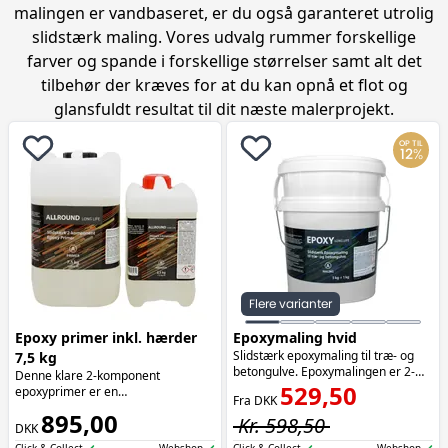
malingen er vandbaseret, er du også garanteret utrolig
slidstærk maling. Vores udvalg rummer forskellige
farver og spande i forskellige størrelser samt alt det
tilbehør der kræves for at du kan opnå et flot og
glansfuldt resultat til dit næste malerprojekt.
OP TIL
12
%
Flere varianter
Epoxy primer inkl. hærder
Epoxymaling hvid
Slidstærk epoxymaling til træ- og
7,5 kg
betongulve. Epoxymalingen er 2-
Denne klare 2-komponent
komponent og vandbaseret. Farve:
529,50
epoxyprimer er en
Fra DKK
RAL 9010.
opløsningsmiddelfri epoxy, der
895,00
Kr. 598,50
sikrer optimal vedhæftning og
DKK
styrker både nye og tidligere