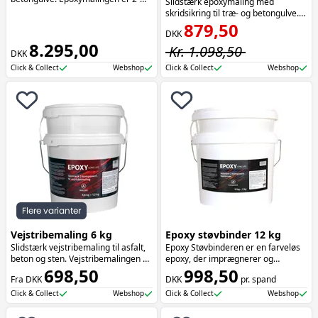
Slidstærk epoxymaling med
komponent og vandbaseret. Farve:
skridsikring til træ- og betongulve.
Ral 7035
Epoxymalingen er 2-komponent og
879,50
DKK
vandbaseret. Farve: Ral 7035.
8.295,00
Kr. 1.098,50
DKK
Click & Collect
Webshop
Click & Collect
Webshop
Flere varianter
Vejstribemaling 6 kg
Epoxy støvbinder 12 kg
Slidstærk vejstribemaling til asfalt,
Epoxy Støvbinderen er en farveløs
beton og sten. Vejstribemalingen er
epoxy, der imprægnerer og
2-komponent og vandbaseret
698,50
forsegler beton- og
998,50
Fra DKK
DKK
pr. spand
flydemørtelgulve samt andre
sugende overflader. Denne epoxy
Click & Collect
Webshop
Click & Collect
Webshop
giver dit gulv en blank, rå overflade
og et robust, letvedligeholdt udtryk.