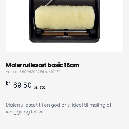
Malerrullesæt basic 18cm
Varenr.: 88004200718
LN: 410.135
kr.
69,50
pr.
stk.
Malerrullesæt til en god pris, ideel til maling af
vægge og lofter.