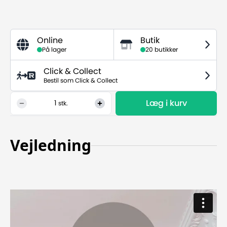
Online
Butik
På lager
20 butikker
Click & Collect
Bestil som Click & Collect
Læg i kurv
1
stk.
Vejledning