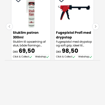
Stuklim patron
Fugepistol Profi med
300ml
drypstop
Stuklim til opsætning af
Fugespistol med drypstop
stuk, både flamingo
og soft grip, ideel til
(polystyren) og PU
påføring af fugemasse.
69,50
98,50
DKK
DKK
(polyurethan)
Click & Collect
Webshop
Click & Collect
Webshop