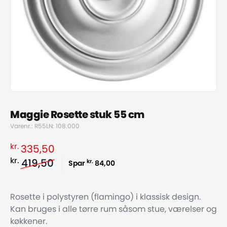
Maggie Rosette stuk 55 cm
Varenr.: R55
LN: 108.000
kr.
335,50
kr.
419,50
kr.
Spar
84,00
Rosette i polystyren (flamingo) i klassisk design.
Kan bruges i alle tørre rum såsom stue, værelser og
køkkener.