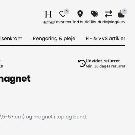
0
0
Favoritter
Find butik
Tilbud
Udlejning
Kurv
Hafnia
 isenkram
Rengøring & pleje
El- & VVS artikler
t
Udvidet returret
KK
Min. 30 dages returret
 magnet
(17,5-57 cm) og magnet i top og bund.