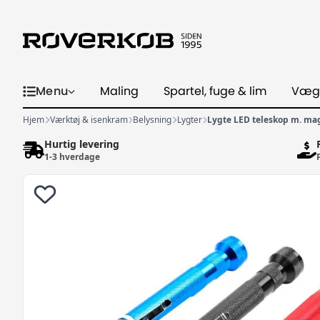
Menu
Maling
Spartel, fuge & lim
Væg
Hjem
Værktøj & isenkram
Belysning
Lygter
Lygte LED teleskop m. ma
Hurtig levering
1-3 hverdage