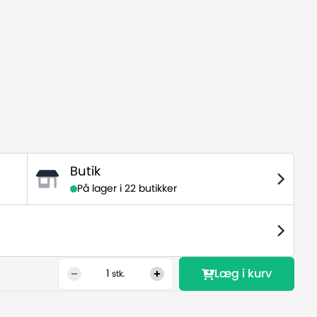
Butik
På lager i
22 butikker
Læg i kurv
1
stk.