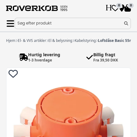
0
0
Søg efter produkt
Hjem
El- & VVS artikler
El & belysning
Kabelstyring
Loftdåse Basic 55mm 
Hurtig levering
Billig fragt
1-3 hverdage
Fra 39,50 DKK