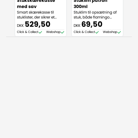
Stukskærekasse
Stuklim patron
Fug
med sav
300ml
dr
Smart skærekasse til
Stuklim til opsætning af
Fug
stuklister, der sikrer et
stuk, både flamingo
og so
effektivt arbejde og pænt
(polystyren) og PU
påf
529,50
69,50
DKK
DKK
DKK
resultat.
(polyurethan)
Click & Collect
Webshop
Click & Collect
Webshop
Click