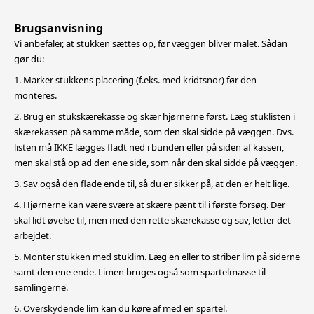
Brugsanvisning
Vi anbefaler, at stukken sættes op, før væggen bliver malet. Sådan
gør du:
1. Marker stukkens placering (f.eks. med kridtsnor) før den
monteres.
2. Brug en stukskærekasse og skær hjørnerne først. Læg stuklisten i
skærekassen på samme måde, som den skal sidde på væggen. Dvs.
listen må IKKE lægges fladt ned i bunden eller på siden af kassen,
m
en skal stå op ad den ene side, som når den skal sidde på væggen.
3. Sav også den flade ende til, så du er sikker på, at den er helt lige.
4. Hjørnerne kan være svære at skære pænt til i første forsøg. Der
skal lidt øvelse til, men med den rette skærekasse og sav, letter det
arbejdet.
5. Monter stukken med stuklim. Læg en eller to striber lim på siderne
samt den ene ende. Limen bruges også som spartelmasse til
samlingerne.
6. Overskydende lim kan du køre af med en spartel.