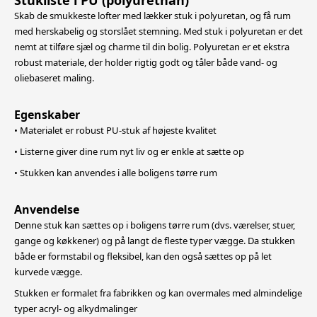
Stukliste i PU (polyurethan)
Skab de smukkeste lofter med lækker stuk i polyuretan, og få rum
med herskabelig og storslået stemning. Med stuk i polyuretan er det
nemt at tilføre sjæl og charme til din bolig. Polyuretan er et ekstra
robust materiale,
der holder rigtig godt og tåler både vand- og
oliebaseret maling.
Egenskaber
• Materialet er robust PU-stuk af højeste kvalitet
• Listerne giver dine rum nyt liv og er enkle at sætte op
• Stukken kan anvendes i alle boligens tørre rum
Anvendelse
Denne stuk kan sættes op i boligens tørre rum (dvs. værelser, stuer,
gange og køkkener) og på langt de fleste typer vægge. Da stukken
både er formstabil og fleksibel, k
an den også sættes op på let
kurvede vægge.
Stukken er formalet fra fabrikken og kan overmales med almindelige
typer acryl- og alkydmalinger