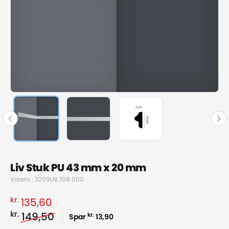
Liv Stuk PU 43 mm x 20 mm
Varenr.: 3209
LN: 108.000
kr.
135,60
kr.
149,50
kr.
Spar
13,90