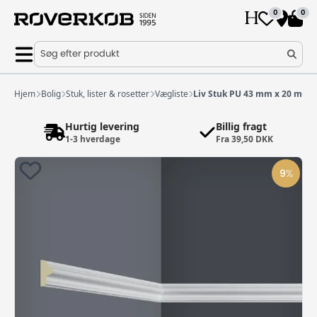
0
0
Søg efter produkt
Hjem
Bolig
Stuk, lister & rosetter
Vægliste
Liv Stuk PU 43 mm x 20 mm
Hurtig levering
Billig fragt
1-3 hverdage
Fra 39,50 DKK
9
%