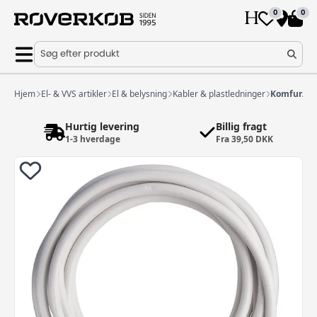
0
0
Søg efter produkt
Hjem
El- & VVS artikler
El & belysning
Kabler & plastledninger
Komfur/Ov
Hurtig levering
Billig fragt
1-3 hverdage
Fra 39,50 DKK