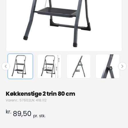
Køkkenstige 2 trin 80 cm
Varenr.: 57602
LN: 418.112
kr.
89,50
pr.
stk.