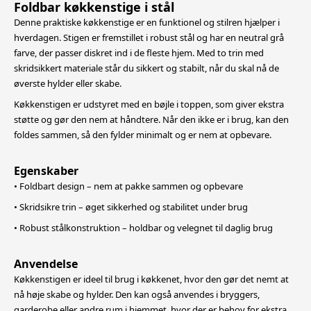
Foldbar køkkenstige i stål
Denne praktiske køkkenstige er en funktionel og stilren hjælper i
hverdagen. Stigen er fremstillet i robust stål og har en neutral grå
farve, der passer diskret ind i de fleste hjem. Med to trin med
skridsikkert materiale står du sikkert og
stabilt, når du skal nå de
øverste hylder eller skabe.
Køkkenstigen er udstyret med en bøjle i toppen, som giver ekstra
støtte og gør den nem at håndtere. Når den ikke er i brug, kan den
foldes sammen, så den fylder minimalt og er nem at opbevare.
Egenskaber
• Foldbart design – nem at pakke sammen og opbevare
• Skridsikre trin – øget sikkerhed og stabilitet under brug
• Robust stålkonstruktion – holdbar og velegnet til daglig brug
Anvendelse
Køkkenstigen er ideel til brug i køkkenet, hvor den gør det nemt at
nå høje skabe og hylder. Den kan også anvendes i bryggers,
garderobe eller andre rum i hjemmet, hvor der er behov for ekstra