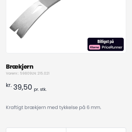
Brækjern
Varenr.: 59809
LN: 215.021
kr.
39,50
pr.
stk.
Kraftigt brækjern med tykkelse på 6 mm.