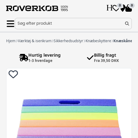
0
0
Søg efter produkt
Hjem
Værktøj & isenkram
Sikkerhedsudstyr
Knæbeskyttere
Knæskånemåt
Hurtig levering
Billig fragt
1-3 hverdage
Fra 39,50 DKK