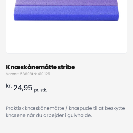
Knæskånemåtte stribe
Varenr.: 58608
LN: 410.125
kr.
24,95
pr.
stk.
Praktisk knæskånemåtte / knæpude til at beskytte
knæene når du arbejder i gulvhøjde.