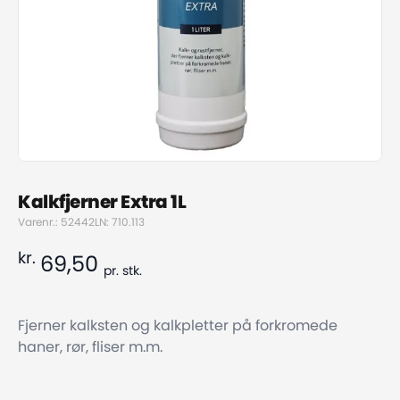
Kalkfjerner Extra 1L
Varenr.: 52442
LN: 710.113
kr.
69,50
pr.
stk.
Fjerner kalksten og kalkpletter på forkromede
haner, rør, fliser m.m.