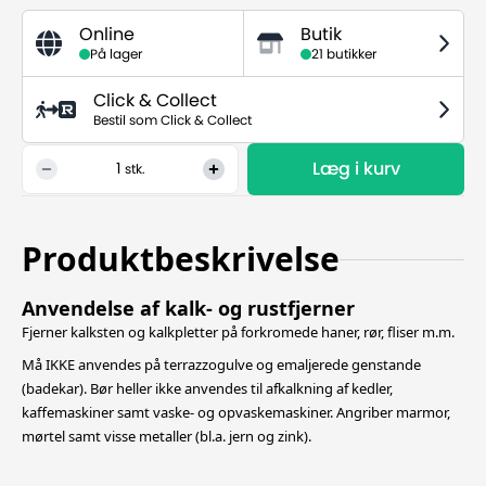
Online
Butik
På lager
21 butikker
Click & Collect
Bestil som Click & Collect
Læg i kurv
1
stk.
Produktbeskrivelse
Anvendelse af kalk- og rustfjerner
Fjerner kalksten og kalkpletter på forkromede haner, rør, fliser m.m.
Må IKKE anvendes på terrazzogulve og emaljerede genstande
(badekar). Bør heller ikke anvendes til afkalkning af kedler,
kaffemaskiner samt vaske- og opvaskemaskiner. Angriber marmor,
mørtel samt visse metaller (bl.a. jern og zink).