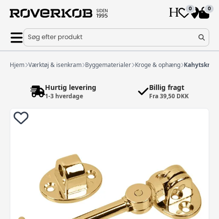
0
0
Søg efter produkt
Hjem
Værktøj & isenkram
Byggematerialer
Kroge & ophæng
Kahytskrog
Hurtig levering
Billig fragt
1-3 hverdage
Fra 39,50 DKK