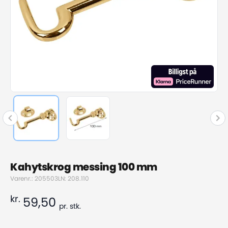
Kahytskrog messing 100 mm
Varenr.: 205503
LN: 208.110
kr.
59,50
pr.
stk.