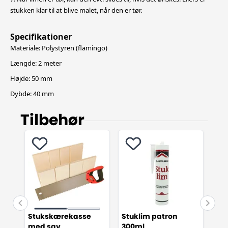
stukken klar til at blive malet, når den er tør.
Specifikationer
Materiale: Polystyren (flamingo)
Længde: 2 meter
Højde: 50 mm
Dybde: 40 mm
Tilbehør
Stukskærekasse
Stuklim patron
Fug
med sav
300ml
dr