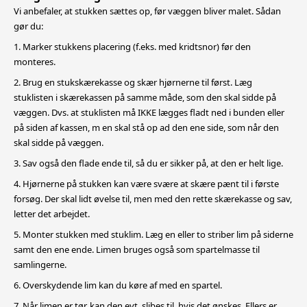
Vi anbefaler, at stukken sættes op, før væggen bliver malet. Sådan
gør du:
1. Marker stukkens placering (f.eks. med kridtsnor) før den
monteres.
2. Brug en stukskærekasse og skær hjørnerne til først. Læg
stuklisten i skærekassen på samme måde, som den skal sidde på
væggen. Dvs. at stuklisten må IKKE lægges fladt ned i bunden eller
på siden af kassen, m
en skal stå op ad den ene side, som når den
skal sidde på væggen.
3. Sav også den flade ende til, så du er sikker på, at den er helt lige.
4. Hjørnerne på stukken kan være svære at skære pænt til i første
forsøg. Der skal lidt øvelse til, men med den rette skærekasse og sav,
letter det arbejdet.
5. Monter stukken med stuklim. Læg en eller to striber lim på siderne
samt den ene ende. Limen bruges også som spartelmasse til
samlingerne.
6. Overskydende lim kan du køre af med en spartel.
7. Når limen er tør, kan den evt. slibes til, hvis det ønskes. Ellers er