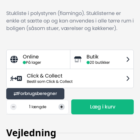
Stukliste i polystyren (flamingo). Stuklisterne er
enkle at sætte op og kan anvendes i alle tørre rum i
boligen (såsom stuer, værelser og køkkener).
Online
Butik
På lager
20 butikker
Click & Collect
Bestil som Click & Collect
Forbrugsberegner
Læg i kurv
1
længde
Vejledning