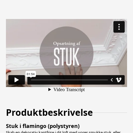
Produktbeskrivelse
Stuk i flamingo (polystyren)
Skab en dekorativ kantfrise i dit loft med vores smukke stuk, eller