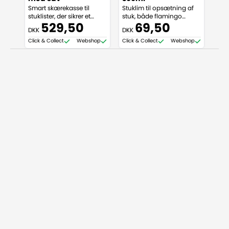
Smart skærekasse til
Stuklim til opsætning af
Fug
stuklister, der sikrer et
stuk, både flamingo
og so
effektivt arbejde og pænt
(polystyren) og PU
påf
529,50
69,50
DKK
DKK
DKK
resultat.
(polyurethan)
Click & Collect
Webshop
Click & Collect
Webshop
Click