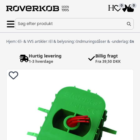
0
0
Søg efter produkt
Hjem
El- & VVS artikler
El & belysning
Indmuringsdåser & -underlag
Indm
Hurtig levering
Billig fragt
1-3 hverdage
Fra 39,50 DKK