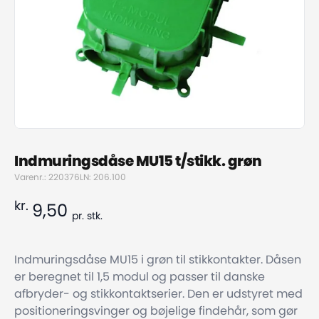
Indmuringsdåse MU15 t/stikk. grøn
Varenr.: 220376
LN: 206.100
kr.
9,50
pr.
stk.
Indmuringsdåse MU15 i grøn til stikkontakter. Dåsen
er beregnet til 1,5 modul og passer til danske
afbryder- og stikkontaktserier. Den er udstyret med
positioneringsvinger og bøjelige findehår, som gør