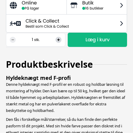
Online
Butik
På lager
16 butikker
Click & Collect
Bestil som Click & Collect
Læg i kurv
1
stk.
Produktbeskrivelse
Hyldeknægt med F-profi
Denne hyldeknægt med F-profil er en robust og holdbar løsning til
montering af hylder. Den kan bære op til 50 kg, hvilket gør den ideel
til både hjemmet og arbejdspladsen. Hyldeknægten er fremstillet af
stærkt metal og
har en pulverlakeret overflade for ekstra
beskyttelse og holdbarhed.
Den fås i forskellige mål/størrelser, så du kan finde den perfekte
pasform til dit projekt. Med sin hvide farve passer den diskret ind i
ethvert interiør, samtidig med at den giver maksimal støtte til dine