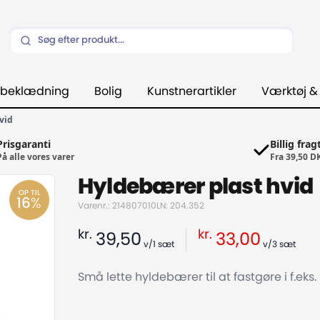
beklædning
Bolig
Kunstnerartikler
Værktøj &
vid
Prisgaranti
Billig frag
På alle vores varer
Fra 39,50 D
Hyldebærer plast hvid
OP TIL
16
%
Varenr.: 214807010
LN: 204.352
kr.
kr.
39,50
33,00
v/1
sæt
v/3
sæt
Små lette hyldebærer til at fastgøre i f.eks.