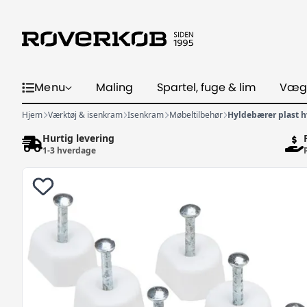
Menu
Maling
Spartel, fuge & lim
Væg
Hjem
Værktøj & isenkram
Isenkram
Møbeltilbehør
Hyldebærer plast h
Hurtig levering
1-3 hverdage