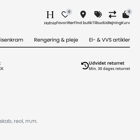
0
0
Favoritter
Find butik
Tilbud
Udlejning
Kurv
Hafnia
 isenkram
Rengøring & pleje
El- & VVS artikler
t
Udvidet returret
KK
Min. 30 dages returret
 skab, reol, m.m.