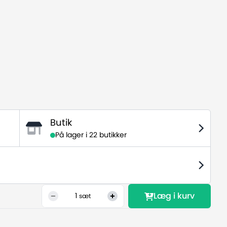
Butik
På lager i
22 butikker
Læg i kurv
1
sæt